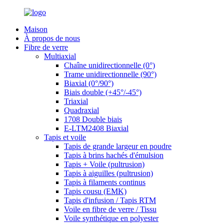
Maison
À propos de nous
Fibre de verre
Multiaxial
Chaîne unidirectionnelle (0°)
Trame unidirectionnelle (90°)
Biaxial (0°/90°)
Biais double (+45°/-45°)
Triaxial
Quadraxial
1708 Double biais
E-LTM2408 Biaxial
Tapis et voile
Tapis de grande largeur en poudre
Tapis à brins hachés d'émulsion
Tapis + Voile (pultrusion)
Tapis à aiguilles (pultrusion)
Tapis à filaments continus
Tapis cousu (EMK)
Tapis d'infusion / Tapis RTM
Voile en fibre de verre / Tissu
Voile synthétique en polyester