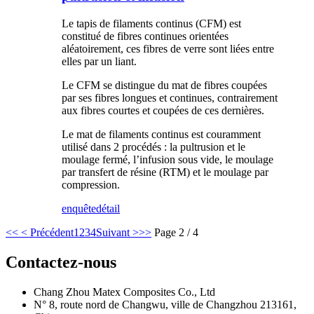
Le tapis de filaments continus (CFM) est
constitué de fibres continues orientées
aléatoirement, ces fibres de verre sont liées entre
elles par un liant.
Le CFM se distingue du mat de fibres coupées
par ses fibres longues et continues, contrairement
aux fibres courtes et coupées de ces dernières.
Le mat de filaments continus est couramment
utilisé dans 2 procédés : la pultrusion et le
moulage fermé, l’infusion sous vide, le moulage
par transfert de résine (RTM) et le moulage par
compression.
enquête
détail
<<
< Précédent
1
2
3
4
Suivant >
>>
Page 2 / 4
Contactez-nous
Chang Zhou Matex Composites Co., Ltd
N° 8, route nord de Changwu, ville de Changzhou 213161,