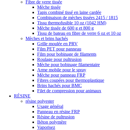
Fibre de verre tissée
Mèche tissée
Tapis combiné tissé en laine cardée
Combinaison de mèches tissées 2415 / 1815
Tissu thermofusible 10 oz (1042 HM)
Mèche tissée de 600 g et 800 g
Tissu de bateau en fibre de verre 6 oz et 10 oz
Mèches et brins hachés
Grille moulée en PRV
Film PET pour panneau
Film pour bobinage de filaments
Roulage pour pultrusion
Mèche pour bobinage filamentaire
Arme mobile pour le spray
Mèche pour panneau FRP
Fibres coupées pour thermoplastique
Brins hachés pour BMC
Filet de compression pour animaux
RÉSINE
résine polyester
Usage général
Panneau en résine FRP
Résine de pultrusion
Béton polymère
Vaporisez