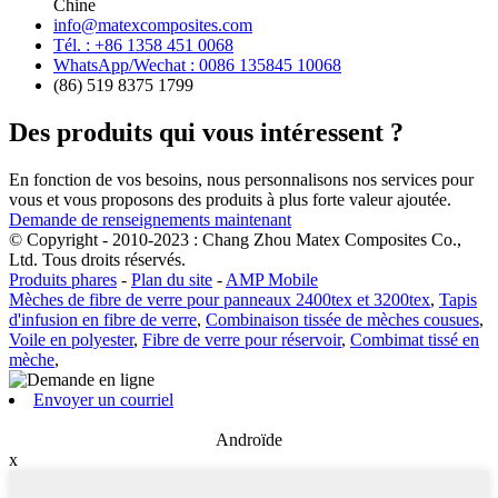
Chine
info@matexcomposites.com
Tél. : +86 1358 451 0068
WhatsApp/Wechat : 0086 135845 10068
(86) 519 8375 1799
Des produits qui vous intéressent ?
En fonction de vos besoins, nous personnalisons nos services pour
vous et vous proposons des produits à plus forte valeur ajoutée.
Demande de renseignements maintenant
© Copyright - 2010-2023 : Chang Zhou Matex Composites Co.,
Ltd. Tous droits réservés.
Produits phares
-
Plan du site
-
AMP Mobile
Mèches de fibre de verre pour panneaux 2400tex et 3200tex
,
Tapis
d'infusion en fibre de verre
,
Combinaison tissée de mèches cousues
,
Voile en polyester
,
Fibre de verre pour réservoir
,
Combimat tissé en
mèche
,
Envoyer un courriel
Androïde
x