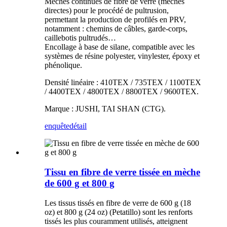
Mèches continues de fibre de verre (mèches
directes) pour le procédé de pultrusion,
permettant la production de profilés en PRV,
notamment : chemins de câbles, garde-corps,
caillebotis pultrudés…
Encollage à base de silane, compatible avec les
systèmes de résine polyester, vinylester, époxy et
phénolique.
Densité linéaire : 410TEX / 735TEX / 1100TEX
/ 4400TEX / 4800TEX / 8800TEX / 9600TEX.
Marque : JUSHI, TAI SHAN (CTG).
enquête
détail
Tissu en fibre de verre tissée en mèche
de 600 g et 800 g
Les tissus tissés en fibre de verre de 600 g (18
oz) et 800 g (24 oz) (Petatillo) sont les renforts
tissés les plus couramment utilisés, atteignent